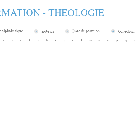
MATION - THEOLOGIE
c
d
e
f
g
h
i
j
k
l
m
n
o
p
q
r