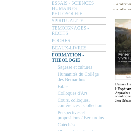
ESSAIS - SCIENCES
- la collectio
HUMAINES -
- la collecti
PHILOSOPHIE
SPIRITUALITE
TEMOIGNAGES -
RECITS
POCHES
BEAUX-LIVRES
FORMATION -
THEOLOGIE
Sagesse et cultures
Humanités du Collège
des Bernardins
Penser l’
Bible
l’Espéra
Colloques d'Ars
Approches 
scientifiqu
Cours, colloques,
Jean-Sébast
conférences - Collection
Perspectives et
propositions / Bernardins
Catéchèse