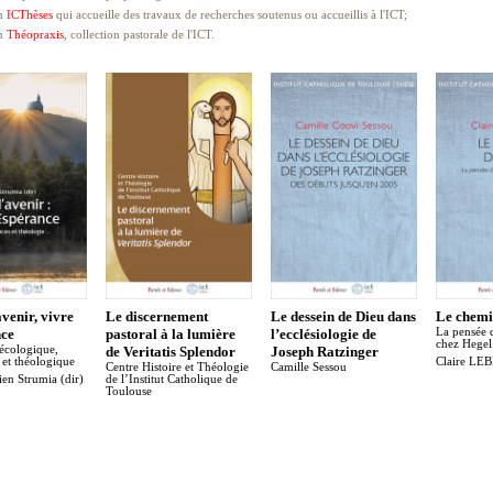
n
ICThèses
qui accueille des travaux de recherches soutenus ou accueillis à l'ICT;
on
Théopraxis
, collection pastorale de l'ICT.
avenir, vivre
Le discernement
Le dessein de Dieu dans
Le chemi
nce
pastoral à la lumière
l’ecclésiologie de
La pensée 
chez Hegel
écologique,
de Veritatis Splendor
Joseph Ratzinger
e et théologique
Claire L
Centre Histoire et Théologie
Camille Sessou
ien Strumia (dir)
de l’Institut Catholique de
Toulouse