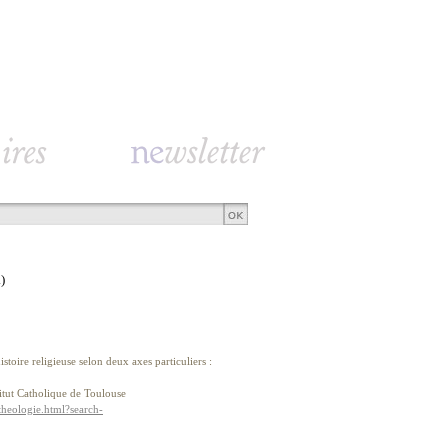
)
toire religieuse selon deux axes particuliers :
titut Catholique de Toulouse
-theologie.html?search-