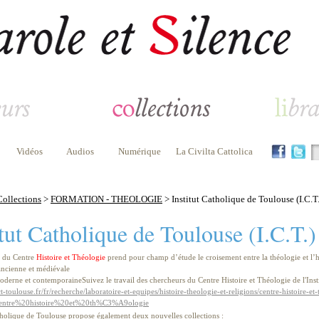
Vidéos
Audios
Numérique
La Civilta Cattolica
Collections
>
FORMATION - THEOLOGIE
> Institut Catholique de Toulouse (I.C.T.
itut Catholique de Toulouse (I.C.T.)
n du Centre
Histoire et Théologie
prend pour champ d’étude le croisement entre la théologie et l’his
 ancienne et médiévale
moderne et contemporaineSuivez le travail des chercheurs du Centre Histoire et Théologie de l'Ins
t-toulouse.fr/fr/recherche/laboratoire-et-equipes/histoire-theologie-et-religions/centre-histoire-et
entre%20histoire%20et%20th%C3%A9ologie
atholique de Toulouse propose également deux nouvelles collections :