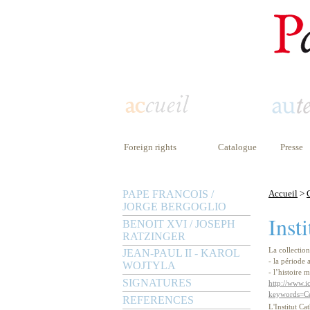
Foreign rights
Catalogue
Presse
PAPE FRANCOIS /
Accueil
>
JORGE BERGOGLIO
Inst
BENOIT XVI / JOSEPH
RATZINGER
La collectio
JEAN-PAUL II - KAROL
- la période
WOJTYLA
- l’histoire 
SIGNATURES
http://www.ic
keywords=C
REFERENCES
L'Institut C