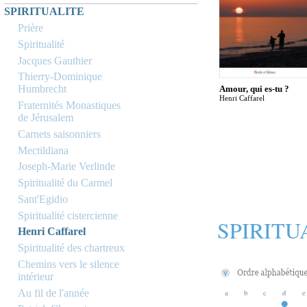
SPIRITUALITE
Prière
Spiritualité
Jacques Gauthier
Thierry-Dominique
Humbrecht
Amour, qui es-tu ?
Henri Caffarel
Fraternités Monastiques
de Jérusalem
Carnets saisonniers
Mectildiana
Joseph-Marie Verlinde
Spiritualité du Carmel
Sant'Egidio
Spiritualité cistercienne
SPIRITU
Henri Caffarel
Spiritualité des chartreux
Chemins vers le silence
intérieur
Au fil de l'année
a
b
c
d
e