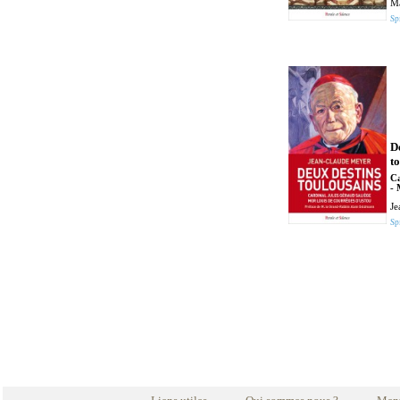
Ma
Spi
D
t
Ca
- 
Je
Spi