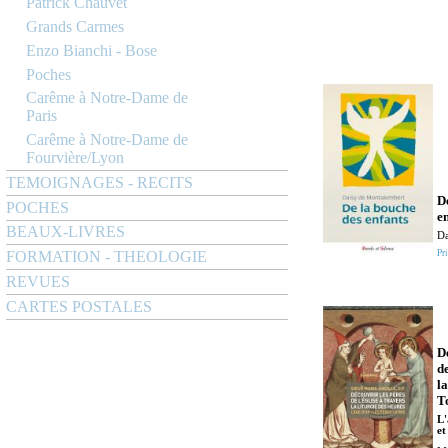
Patrick Chauvet
Grands Carmes
Enzo Bianchi - Bose
Poches
Carême à Notre-Dame de
Paris
Carême à Notre-Dame de
Fourvière/Lyon
TEMOIGNAGES - RECITS
D
POCHES
e
BEAUX-LIVRES
Da
Pri
FORMATION - THEOLOGIE
REVUES
CARTES POSTALES
D
de
la
T
L'
et