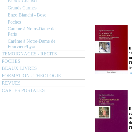
Patrick Chauvet
Grands Carmes
Enzo Bianchi - Bose
Poches
Carême à Notre-Dame de
Paris
Carême à Notre-Dame de
Fourvière/Lyon
I
: 
TEMOIGNAGES - RECITS
m
POCHES
l
BEAUX-LIVRES
R
Pri
FORMATION - THEOLOGIE
REVUES
CARTES POSTALES
Il
et
d
d
l