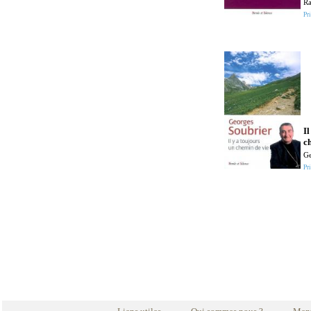
R
Pri
Il
c
Ge
Pri