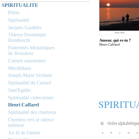
SPIRITUALITE
Prière
Spiritualité
Jacques Gauthier
Thierry-Dominique
Humbrecht
Amour, qui es-tu ?
Henri Caffarel
Fraternités Monastiques
de Jérusalem
Carnets saisonniers
Mectildiana
Joseph-Marie Verlinde
Spiritualité du Carmel
Sant'Egidio
Spiritualité cistercienne
SPIRITU
Henri Caffarel
Spiritualité des chartreux
Chemins vers le silence
intérieur
Au fil de l'année
a
b
c
d
e