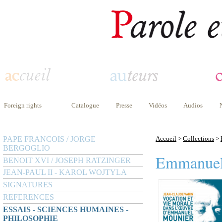
Foreign rights
Catalogue
Presse
Vidéos
Audios
PAPE FRANCOIS / JORGE
Accueil
>
Collections
>
BERGOGLIO
Emmanuel
BENOIT XVI / JOSEPH RATZINGER
JEAN-PAUL II - KAROL WOJTYLA
SIGNATURES
REFERENCES
ESSAIS - SCIENCES HUMAINES -
PHILOSOPHIE