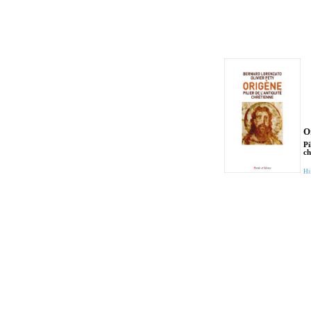
O
Pi
ch
Hi