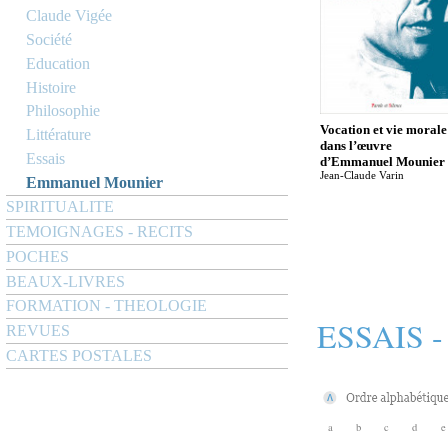
Claude Vigée
Société
Education
Histoire
Philosophie
Vocation et vie morale
Littérature
dans l’œuvre
Essais
d’Emmanuel Mounier
Jean-Claude Varin
Emmanuel Mounier
SPIRITUALITE
TEMOIGNAGES - RECITS
POCHES
BEAUX-LIVRES
FORMATION - THEOLOGIE
ESSAIS 
REVUES
CARTES POSTALES
a
b
c
d
e