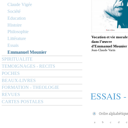
Claude Vigée
Société
Education
Histoire
Philosophie
Vocation et vie morale
Littérature
dans l’œuvre
Essais
d’Emmanuel Mounier
Jean-Claude Varin
Emmanuel Mounier
SPIRITUALITE
TEMOIGNAGES - RECITS
POCHES
BEAUX-LIVRES
FORMATION - THEOLOGIE
ESSAIS 
REVUES
CARTES POSTALES
a
b
c
d
e