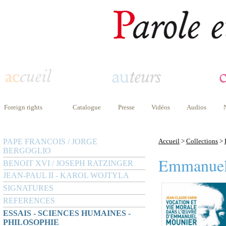
Foreign rights
Catalogue
Presse
Vidéos
Audios
PAPE FRANCOIS / JORGE
Accueil
>
Collections
>
BERGOGLIO
Emmanuel
BENOIT XVI / JOSEPH RATZINGER
JEAN-PAUL II - KAROL WOJTYLA
SIGNATURES
REFERENCES
ESSAIS - SCIENCES HUMAINES -
PHILOSOPHIE