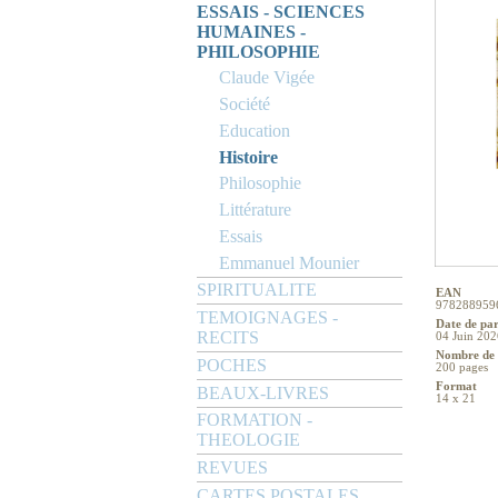
ESSAIS - SCIENCES
HUMAINES -
PHILOSOPHIE
Claude Vigée
Société
Education
Histoire
Philosophie
Littérature
Essais
Emmanuel Mounier
SPIRITUALITE
EAN
978288959
TEMOIGNAGES -
Date de pa
RECITS
04 Juin 202
Nombre de 
POCHES
200 pages
Format
BEAUX-LIVRES
14 x 21
FORMATION -
THEOLOGIE
REVUES
CARTES POSTALES