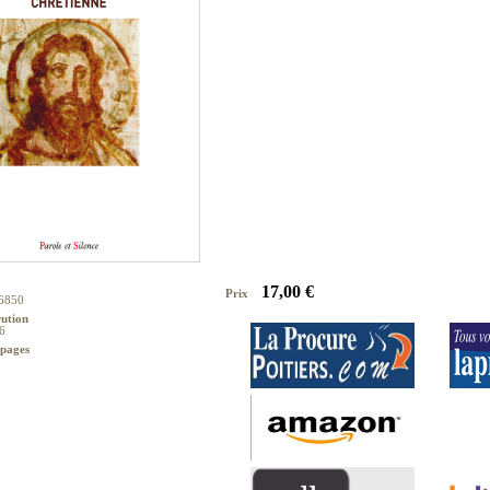
17,00 €
Prix
6850
rution
6
pages