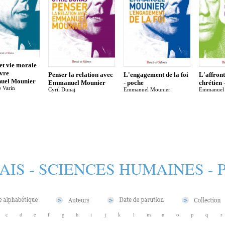
et vie morale
vre
Penser la relation avec
L'engagement de la foi
L'affron
uel Mounier
Emmanuel Mounier
- poche
chrétien 
e Varin
Cyril Dunaj
Emmanuel Mounier
Emmanuel
AIS - SCIENCES HUMAINES -
c
d
e
f
g
h
i
j
k
l
m
n
o
p
q
r