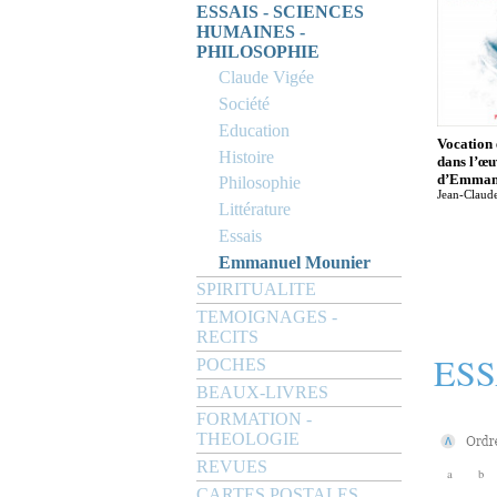
ESSAIS - SCIENCES
HUMAINES -
PHILOSOPHIE
Claude Vigée
Société
Education
Vocation 
Histoire
dans l’œu
d’Emman
Philosophie
Jean-Claud
Littérature
Essais
Emmanuel Mounier
SPIRITUALITE
TEMOIGNAGES -
RECITS
ESS
POCHES
BEAUX-LIVRES
FORMATION -
THEOLOGIE
REVUES
a
b
CARTES POSTALES