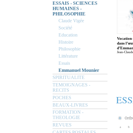
ESSAIS - SCIENCES
HUMAINES -
PHILOSOPHIE
Claude Vigée
Société
Education
Vocation 
Histoire
dans l’œu
d’Emman
Philosophie
Jean-Claud
Littérature
Essais
Emmanuel Mounier
SPIRITUALITE
TEMOIGNAGES -
RECITS
ESS
POCHES
BEAUX-LIVRES
FORMATION -
THEOLOGIE
REVUES
a
b
CARTES POSTALES