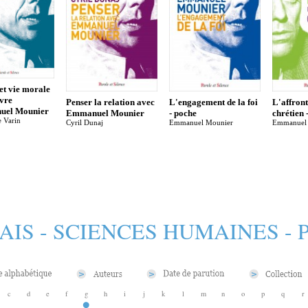
et vie morale
vre
Penser la relation avec
L'engagement de la foi
L'affron
uel Mounier
Emmanuel Mounier
- poche
chrétien 
e Varin
Cyril Dunaj
Emmanuel Mounier
Emmanuel
AIS - SCIENCES HUMAINES -
c
d
e
f
g
h
i
j
k
l
m
n
o
p
q
r