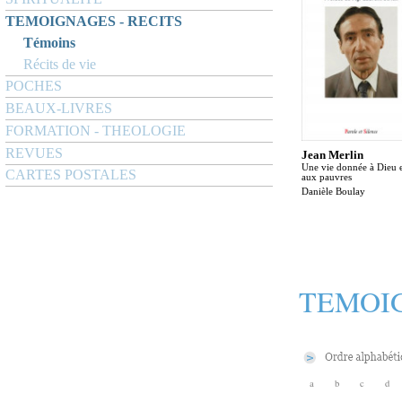
TEMOIGNAGES - RECITS
Témoins
Récits de vie
POCHES
BEAUX-LIVRES
FORMATION - THEOLOGIE
REVUES
Jean Merlin
Une vie donnée à Dieu 
CARTES POSTALES
aux pauvres
Danièle Boulay
TEMOIG
a
b
c
d