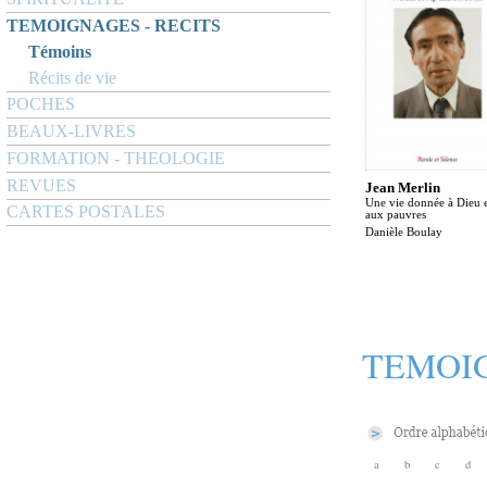
TEMOIGNAGES - RECITS
Témoins
Récits de vie
POCHES
BEAUX-LIVRES
FORMATION - THEOLOGIE
REVUES
Jean Merlin
Une vie donnée à Dieu 
CARTES POSTALES
aux pauvres
Danièle Boulay
TEMOIG
a
b
c
d