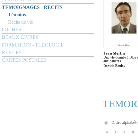
TEMOIGNAGES - RECITS
Témoins
Récits de vie
POCHES
BEAUX-LIVRES
FORMATION - THEOLOGIE
REVUES
Jean Merlin
Une vie donnée à Dieu 
CARTES POSTALES
aux pauvres
Danièle Boulay
TEMOIG
a
b
c
d