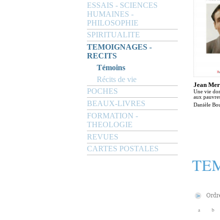
ESSAIS - SCIENCES
HUMAINES -
PHILOSOPHIE
SPIRITUALITE
TEMOIGNAGES -
RECITS
Témoins
Récits de vie
Jean Mer
POCHES
Une vie don
aux pauvre
BEAUX-LIVRES
Danièle Bo
FORMATION -
THEOLOGIE
REVUES
CARTES POSTALES
TEM
a
b