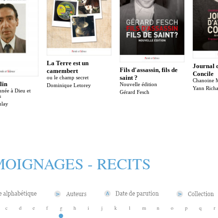
La Terre est un
Journal d
Fils d'assassin, fils de
camembert
Concile
saint ?
ou le champ secret
Chanoine 
lin
Nouvelle édition
Dominique Letorey
Yann Rich
née à Dieu et
Gérard Fesch
s
ulay
OIGNAGES - RECITS
c
d
e
f
g
h
i
j
k
l
m
n
o
p
q
r