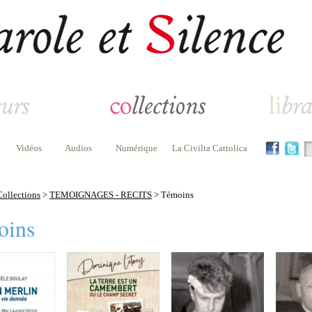
Vidéos
Audios
Numérique
La Civilta Cattolica
Collections
>
TEMOIGNAGES - RECITS
> Témoins
oins