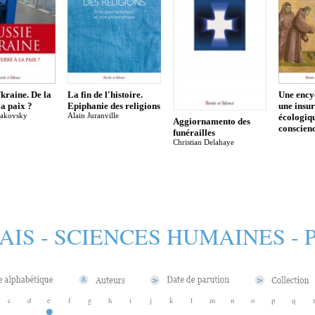
Ukraine. De la
La fin de l'histoire.
Une ency
la paix ?
Epiphanie des religions
une insur
jakovsky
Alain Juranville
écologiq
Aggiornamento des
conscien
funérailles
Christian Delahaye
AIS - SCIENCES HUMAINES -
c
d
e
f
g
h
i
j
k
l
m
n
o
p
q