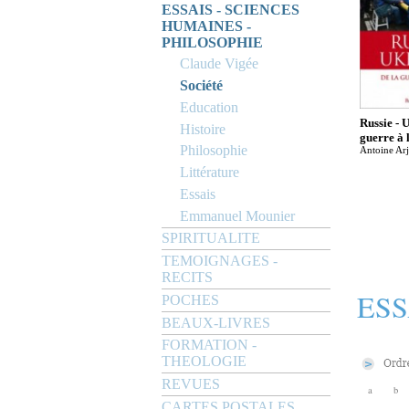
ESSAIS - SCIENCES
HUMAINES -
PHILOSOPHIE
Claude Vigée
Société
Education
Russie - 
Histoire
guerre à 
Philosophie
Antoine Ar
Littérature
Essais
Emmanuel Mounier
SPIRITUALITE
TEMOIGNAGES -
RECITS
ESS
POCHES
BEAUX-LIVRES
FORMATION -
THEOLOGIE
REVUES
a
b
CARTES POSTALES