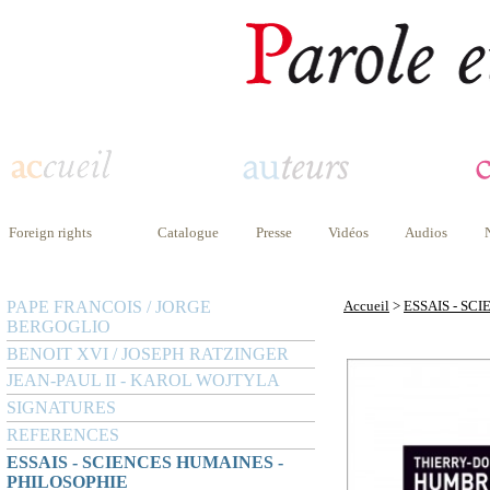
Foreign rights
Catalogue
Presse
Vidéos
Audios
PAPE FRANCOIS / JORGE
Accueil
>
ESSAIS - SC
BERGOGLIO
BENOIT XVI / JOSEPH RATZINGER
JEAN-PAUL II - KAROL WOJTYLA
SIGNATURES
REFERENCES
ESSAIS - SCIENCES HUMAINES -
PHILOSOPHIE