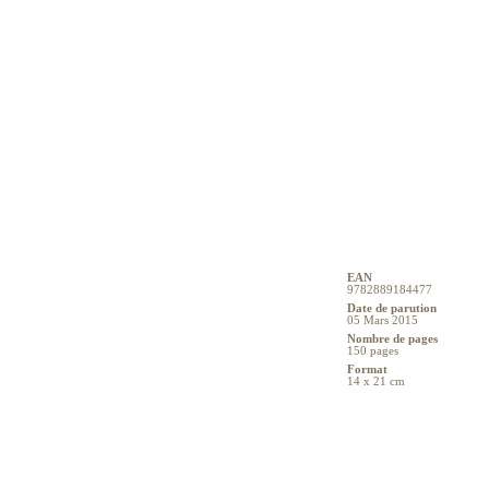
EAN
9782889184477
Date de parution
05 Mars 2015
Nombre de pages
150 pages
Format
14 x 21 cm