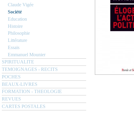
Claude Vigée
Société
Education
Histoire
Philosophie
Littérature
Essais
Emmanuel Mounier
SPIRITUALITE
TEMOIGNAGES - RECITS
POCHES
BEAUX-LIVRES
FORMATION - THEOLOGIE
REVUES
CARTES POSTALES