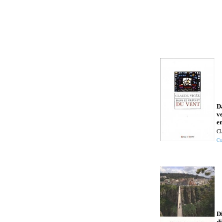
D
ve
en
Cl
Cl
D
d