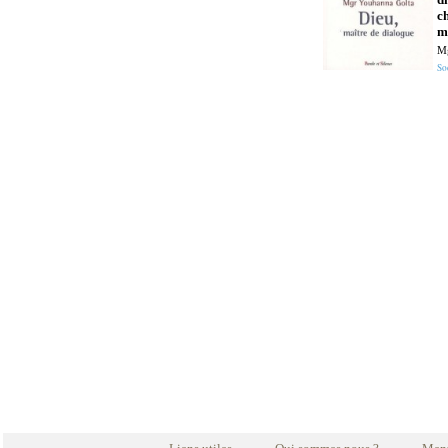
ch
m
Mg
So