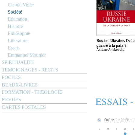
Claude Vigée
Société
Education
Histoire
Philosophie
Littérature
Russie - Ukraine. De la
guerre à la paix ?
Essais
Antoine Arjakovsky
Emmanuel Mounier
SPIRITUALITE
TEMOIGNAGES - RECITS
POCHES
BEAUX-LIVRES
FORMATION - THEOLOGIE
ESSAIS 
REVUES
CARTES POSTALES
a
b
c
d
e