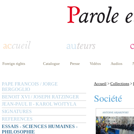
Foreign rights
Catalogue
Presse
Vidéos
Audios
PAPE FRANCOIS / JORGE
Accueil
>
Collections
>
BERGOGLIO
Société
BENOIT XVI / JOSEPH RATZINGER
JEAN-PAUL II - KAROL WOJTYLA
SIGNATURES
REFERENCES
ESSAIS - SCIENCES HUMAINES -
PHILOSOPHIE