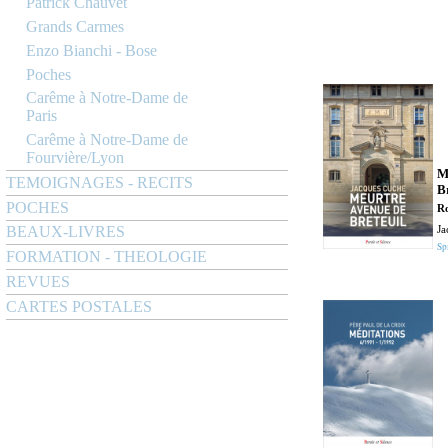
Patrick Chauvet
Grands Carmes
Enzo Bianchi - Bose
Poches
Carême à Notre-Dame de
Paris
Carême à Notre-Dame de
Fourvière/Lyon
M
TEMOIGNAGES - RECITS
B
POCHES
R
BEAUX-LIVRES
Ja
Spi
FORMATION - THEOLOGIE
REVUES
CARTES POSTALES