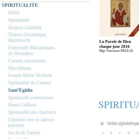
SPIRITUALITE
Prière
Spiritualité
Jacques Gauthier
Thierry-Dominique
Humbrecht
La Parole de Dieu
chaque jour 2016
Fraternités Monastiques
Mgr Vincenzo PAGLIA
de Jérusalem
Carnets saisonniers
Mectildiana
Joseph-Marie Verlinde
Spiritualité du Carmel
Sant'Egidio
Spiritualité cistercienne
SPIRITU
Henri Caffarel
Spiritualité des chartreux
Chemins vers le silence
intérieur
Au fil de l'année
a
b
c
d
e