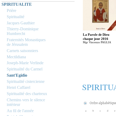
SPIRITUALITE
Prière
Spiritualité
Jacques Gauthier
Thierry-Dominique
Humbrecht
La Parole de Dieu
chaque jour 2016
Fraternités Monastiques
Mgr Vincenzo PAGLIA
de Jérusalem
Carnets saisonniers
Mectildiana
Joseph-Marie Verlinde
Spiritualité du Carmel
Sant'Egidio
Spiritualité cistercienne
SPIRITU
Henri Caffarel
Spiritualité des chartreux
Chemins vers le silence
intérieur
Au fil de l'année
a
b
c
d
e