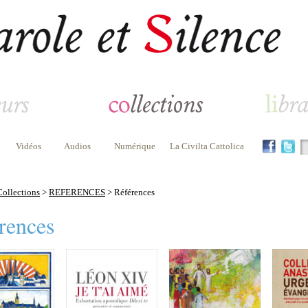
Vidéos
Audios
Numérique
La Civilta Cattolica
Collections
>
REFERENCES
> Références
rences