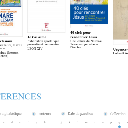
40 clefs pour
Je t’ai aimé
rencontrer Jésus
clesiam
Exhortation apostolique
Une lecture du Nouveau
présentée et commentée
Testament par et avec
ur la foi, le droit
l'Ancien
atie
LEON XIV
Urgence 
ndsay Simpson
Collectif A
ection)
FERENCES
c
d
e
f
g
h
i
j
k
l
m
n
o
p
q