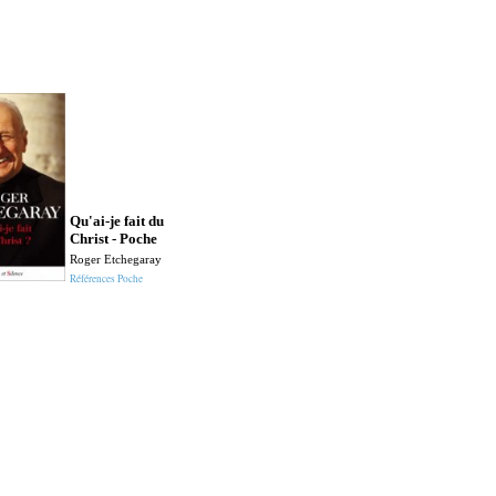
Qu'ai-je fait du
Christ - Poche
Roger Etchegaray
Références Poche