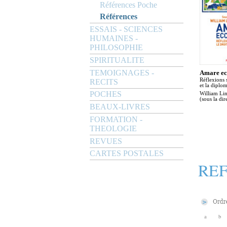
Références Poche
Références
ESSAIS - SCIENCES
HUMAINES -
PHILOSOPHIE
SPIRITUALITE
TEMOIGNAGES -
Amare ec
Réflexions s
RECITS
et la diplom
POCHES
William Li
(sous la dir
BEAUX-LIVRES
FORMATION -
THEOLOGIE
REVUES
CARTES POSTALES
RE
a
b