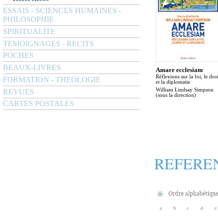
ESSAIS - SCIENCES HUMAINES -
PHILOSOPHIE
SPIRITUALITE
TEMOIGNAGES - RECITS
POCHES
BEAUX-LIVRES
Amare ecclesiam
Réflexions sur la foi, le droi
FORMATION - THEOLOGIE
et la diplomatie
William Lindsay Simpson
REVUES
(sous la direction)
CARTES POSTALES
REFERE
a
b
c
d
e