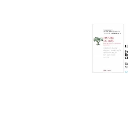
H
Se
Do
Ch
Do
M
Ré