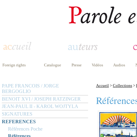
Foreign rights
Catalogue
Presse
Vidéos
Audios
PAPE FRANCOIS / JORGE
Accueil
>
Collections
>
BERGOGLIO
Référence
BENOIT XVI / JOSEPH RATZINGER
JEAN-PAUL II - KAROL WOJTYLA
SIGNATURES
REFERENCES
Références Poche
Références