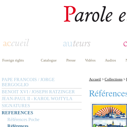
Foreign rights
Catalogue
Presse
Vidéos
Audios
PAPE FRANCOIS / JORGE
Accueil
>
Collections
>
BERGOGLIO
Référence
BENOIT XVI / JOSEPH RATZINGER
JEAN-PAUL II - KAROL WOJTYLA
SIGNATURES
REFERENCES
Références Poche
Références