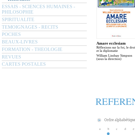
ESSAIS - SCIENCES HUMAINES -
PHILOSOPHIE
SPIRITUALITE
TEMOIGNAGES - RECITS
POCHES
BEAUX-LIVRES
Amare ecclesiam
Réflexions sur la foi, le droi
FORMATION - THEOLOGIE
et la diplomatie
William Lindsay Simpson
REVUES
(sous la direction)
CARTES POSTALES
REFERE
a
b
c
d
e