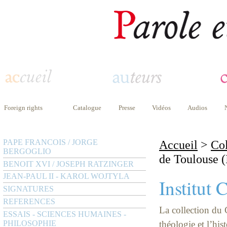
Foreign rights
Catalogue
Presse
Vidéos
Audios
PAPE FRANCOIS / JORGE
Accueil
>
Col
BERGOGLIO
de Toulouse (
BENOIT XVI / JOSEPH RATZINGER
JEAN-PAUL II - KAROL WOJTYLA
Institut 
SIGNATURES
REFERENCES
La collection du
ESSAIS - SCIENCES HUMAINES -
PHILOSOPHIE
théologie et l’his