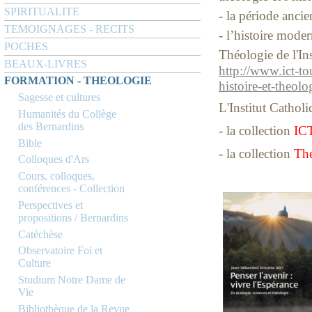
SPIRITUALITE
- la période anci
TEMOIGNAGES - RECITS
- l’histoire mode
POCHES
Théologie de l'In
BEAUX-LIVRES
http://www.ict-tou
FORMATION - THEOLOGIE
histoire-et-the
Sagesse et cultures
L'Institut Cathol
Humanités du Collège
des Bernardins
- la collection
ICT
Bible
- la collection
Thé
Colloques d'Ars
Cours, colloques,
conférences - Collection
Perspectives et
propositions / Bernardins
Catéchèse
Observatoire Foi et
Culture
Studium Notre Dame de
Vie
Bibliothèque de la Revue