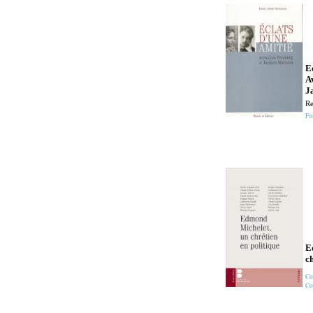
E
A
J
Re
Fo
E
ch
Co
Co