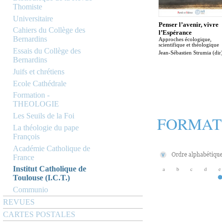
Thomiste
Universitaire
Penser l’avenir, vivre
Cahiers du Collège des
l’Espérance
Bernardins
Approches écologique,
scientifique et théologique
Essais du Collège des
Jean-Sébastien Strumia (dir
Bernardins
Juifs et chrétiens
Ecole Cathédrale
Formation -
THEOLOGIE
Les Seuils de la Foi
FORMAT
La théologie du pape
François
Académie Catholique de
France
Institut Catholique de
a
b
c
d
e
Toulouse (I.C.T.)
Communio
REVUES
CARTES POSTALES