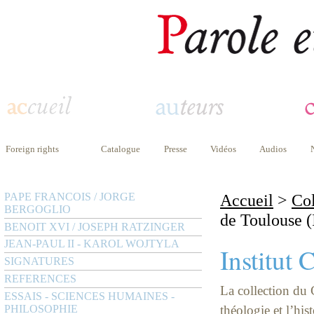
Foreign rights
Catalogue
Presse
Vidéos
Audios
PAPE FRANCOIS / JORGE
Accueil
>
Col
BERGOGLIO
de Toulouse (
BENOIT XVI / JOSEPH RATZINGER
JEAN-PAUL II - KAROL WOJTYLA
Institut 
SIGNATURES
REFERENCES
La collection du
ESSAIS - SCIENCES HUMAINES -
PHILOSOPHIE
théologie et l’his