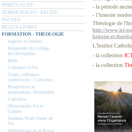
SPIRITUALITE
- la période anci
TEMOIGNAGES - RECITS
- l’histoire mode
POCHES
Théologie de l'In
BEAUX-LIVRES
http://www.ict-tou
FORMATION - THEOLOGIE
histoire-et-the
Sagesse et cultures
L'Institut Cathol
Humanités du Collège
des Bernardins
- la collection
ICT
Bible
- la collection
Thé
Colloques d'Ars
Cours, colloques,
conférences - Collection
Perspectives et
propositions / Bernardins
Catéchèse
Observatoire Foi et
Culture
Studium Notre Dame de
Vie
Bibliothèque de la Revue