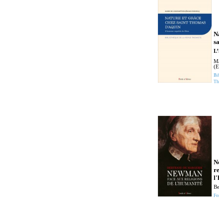
N
s
L’
Ma
(E
Bi
Th
N
re
l
Be
Fo