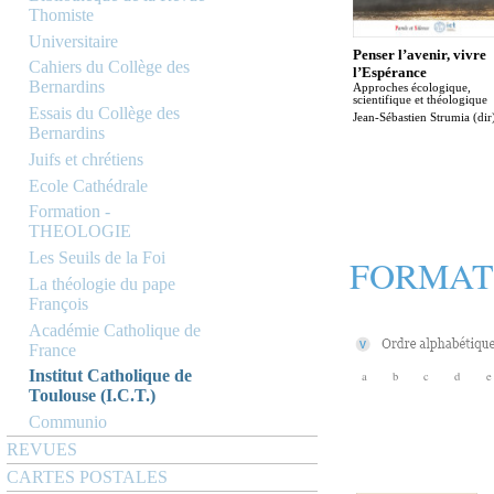
Thomiste
Universitaire
Penser l’avenir, vivre
Cahiers du Collège des
l’Espérance
Bernardins
Approches écologique,
scientifique et théologique
Essais du Collège des
Jean-Sébastien Strumia (dir
Bernardins
Juifs et chrétiens
Ecole Cathédrale
Formation -
THEOLOGIE
Les Seuils de la Foi
FORMAT
La théologie du pape
François
Académie Catholique de
France
Institut Catholique de
a
b
c
d
e
Toulouse (I.C.T.)
Communio
REVUES
CARTES POSTALES