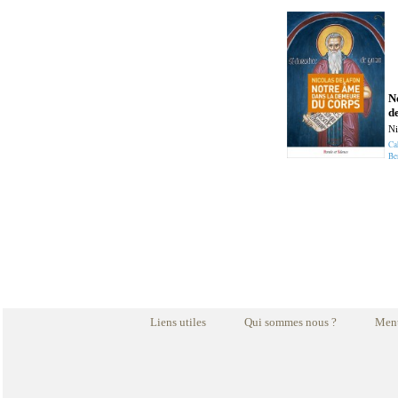
N
d
Ni
Ca
Be
Liens utiles
Qui sommes nous ?
Ment