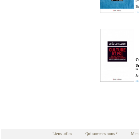
pl
Be
Es
Cu
Un
la
Jo
So
Liens utiles
Qui sommes nous ?
Ment