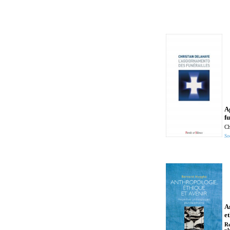
A
fu
Ch
So
A
e
Re