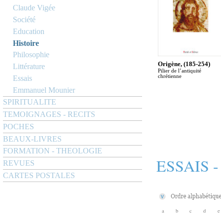
Claude Vigée
Société
Education
Histoire
Philosophie
Origène, (185-254)
Littérature
Pilier de l’antiquité
chrétienne
Essais
Emmanuel Mounier
SPIRITUALITE
TEMOIGNAGES - RECITS
POCHES
BEAUX-LIVRES
FORMATION - THEOLOGIE
ESSAIS 
REVUES
CARTES POSTALES
a
b
c
d
e