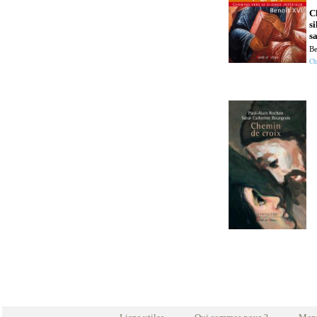
C
si
s
Be
Ch