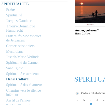
SPIRITUALITE
Prière
Spiritualité
Jacques Gauthier
Thierry-Dominique
Humbrecht
Amour, qui es-tu ?
Henri Caffarel
Fraternités Monastiques
de Jérusalem
Carnets saisonniers
Mectildiana
Joseph-Marie Verlinde
Spiritualité du Carmel
Sant'Egidio
Spiritualité cistercienne
SPIRITU
Henri Caffarel
Spiritualité des chartreux
Chemins vers le silence
intérieur
Au fil de l'année
a
b
c
d
e