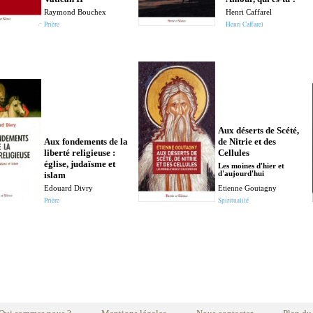
Raymond Bouchex
Henri Caffarel
Prière
Henri Caffarel
Aux déserts de Scété,
Aux fondements de la
de Nitrie et des
liberté religieuse :
Cellules
église, judaïsme et
Les moines d'hier et
islam
d'aujourd'hui
Edouard Divry
Etienne Goutagny
Prière
Spiritualité