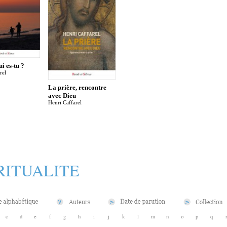
i es-tu ?
rel
La prière, rencontre
avec Dieu
Henri Caffarel
RITUALITE
c
d
e
f
g
h
i
j
k
l
m
n
o
p
q