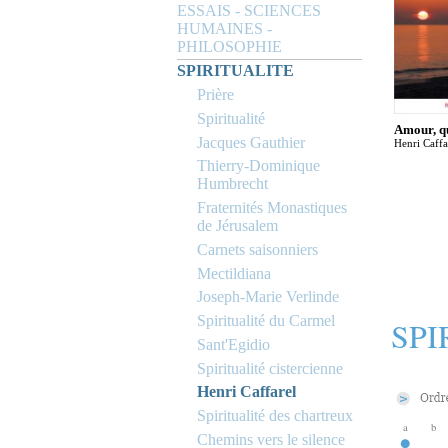
ESSAIS - SCIENCES
HUMAINES -
PHILOSOPHIE
SPIRITUALITE
Prière
Spiritualité
Amour, qu
Jacques Gauthier
Henri Caffa
Thierry-Dominique
Humbrecht
Fraternités Monastiques
de Jérusalem
Carnets saisonniers
Mectildiana
Joseph-Marie Verlinde
Spiritualité du Carmel
SPI
Sant'Egidio
Spiritualité cistercienne
Henri Caffarel
Spiritualité des chartreux
a
b
Chemins vers le silence