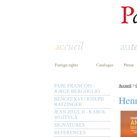
Foreign rights
Catalogue
Presse
PAPE FRANCOIS /
Accueil
>
JORGE BERGOGLIO
Henr
BENOIT XVI / JOSEPH
RATZINGER
JEAN-PAUL II - KAROL
WOJTYLA
SIGNATURES
REFERENCES