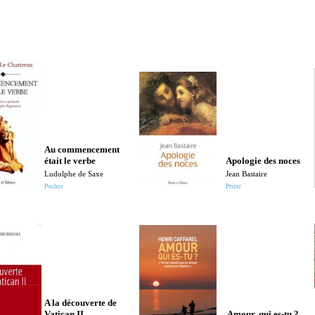
Au commencement
était le verbe
Apologie des noces
Ludolphe de Saxe
Jean Bastaire
Poches
Prière
A la découverte de
Vatican II
Amour, qui es-tu ?