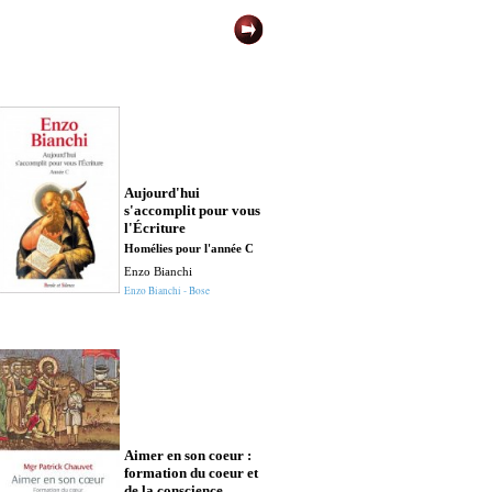
Adam Ève et s
la réponse...
Aujourd'hui
s'accomplit pour vous
Réconcilier créat
et darwinistes, p
l'Écriture
pas ?
Homélies pour l'année C
Marcel Lafolie
Enzo Bianchi
Spiritualité
Enzo Bianchi - Bose
Aimer en son coeur :
formation du coeur et
Agenda Je veu
de la conscience