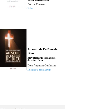
Dieu 2016-201
Patrick Chauvet
Institut Notre-Da
Prière
Spiritualité du Carme
Au seuil de l'abîme de
Dieu
Avec saint Mar
Elevation sur l'Evangile
poche
de saint Jean
Claire Patier
Dom Augustin Guillerand
Spiritualité
Spiritualité des chartreux