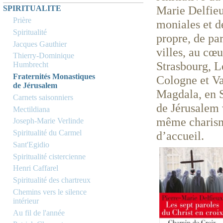
Marie Delfieu
SPIRITUALITE
Prière
moniales et d
Spiritualité
propre, de pa
Jacques Gauthier
villes, au cœ
Thierry-Dominique
Strasbourg, L
Humbrecht
Fraternités Monastiques
Cologne et Var
de Jérusalem
Magdala, en S
Carnets saisonniers
de Jérusalem v
Mectildiana
même charisme
Joseph-Marie Verlinde
Spiritualité du Carmel
d’accueil.
Sant'Egidio
Spiritualité cistercienne
Henri Caffarel
Spiritualité des chartreux
Chemins vers le silence
intérieur
Au fil de l'année