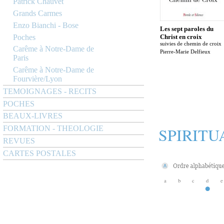
Patrick Chauvet
Grands Carmes
Enzo Bianchi - Bose
Les sept paroles du
Poches
Christ en croix
suivies de chemin de croix
Carême à Notre-Dame de
Pierre-Marie Delfieux
Paris
Carême à Notre-Dame de
Fourvière/Lyon
TEMOIGNAGES - RECITS
POCHES
BEAUX-LIVRES
SPIRITU
FORMATION - THEOLOGIE
REVUES
CARTES POSTALES
a
b
c
d
e