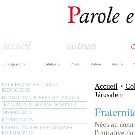
Foreign rights
Catalogue
Presse
Vidéos
Audios
PAPE FRANCOIS / JORGE
Accueil
>
Col
BERGOGLIO
Jérusalem
BENOIT XVI / JOSEPH RATZINGER
JEAN-PAUL II - KAROL WOJTYLA
Fraterni
SIGNATURES
REFERENCES
Nées au cœur 
ESSAIS - SCIENCES HUMAINES -
l'initiative d
PHILOSOPHIE