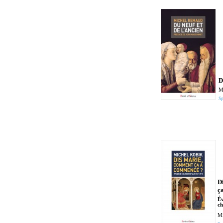
D
M
Sp
D
ç
Év
ch
Mi