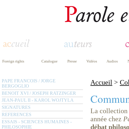
Foreign rights
Catalogue
Presse
Vidéos
Audios
PAPE FRANCOIS / JORGE
Accueil
>
Col
BERGOGLIO
BENOIT XVI / JOSEPH RATZINGER
Commun
JEAN-PAUL II - KAROL WOJTYLA
SIGNATURES
La collectio
REFERENCES
année chez
Pa
ESSAIS - SCIENCES HUMAINES -
débat philos
PHILOSOPHIE