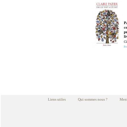
Pa
c
p
l
Cl
Fo
Liens utiles
Qui sommes nous ?
Ment