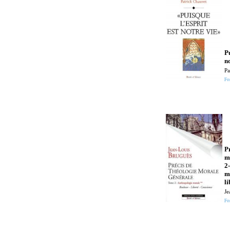
Pu
n
Pa
Fo
P
m
2
m
li
Je
Fo