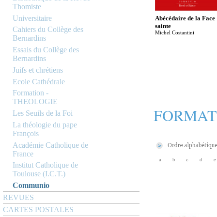
Thomiste
Universitaire
Abécédaire de la Face
sainte
Cahiers du Collège des
Michel Costantini
Bernardins
Essais du Collège des
Bernardins
Juifs et chrétiens
Ecole Cathédrale
Formation -
THEOLOGIE
FORMAT
Les Seuils de la Foi
La théologie du pape
François
Académie Catholique de
France
a
b
c
d
e
Institut Catholique de
Toulouse (I.C.T.)
Communio
REVUES
CARTES POSTALES