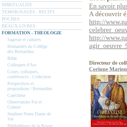
En savoir plu
SPIRITUALITE
TEMOIGNAGES - RECITS
A découvrir é
POCHES
http://www.p
BEAUX-LIVRES
celebrer_oeu
FORMATION - THEOLOGIE
http://www.p
Sagesse et cultures
agir_oeuvre_
Humanités du Collège
des Bernardins
Bible
Directeur de coll
Colloques d'Ars
Corinne Marion
Cours, colloques,
conférences - Collection
Perspectives et
propositions / Bernardins
Catéchèse
Observatoire Foi et
Culture
Studium Notre Dame de
Vie
Bibliothèque de la Revue