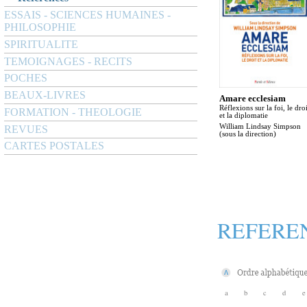
ESSAIS - SCIENCES HUMAINES -
PHILOSOPHIE
SPIRITUALITE
TEMOIGNAGES - RECITS
POCHES
BEAUX-LIVRES
Amare ecclesiam
Réflexions sur la foi, le droi
FORMATION - THEOLOGIE
et la diplomatie
William Lindsay Simpson
REVUES
(sous la direction)
CARTES POSTALES
REFERE
a
b
c
d
e