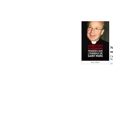
N
m
Ca
S
Ré