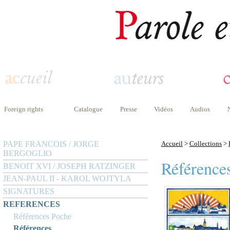
Foreign rights
Catalogue
Presse
Vidéos
Audios
PAPE FRANCOIS / JORGE
Accueil
>
Collections
>
BERGOGLIO
Référence
BENOIT XVI / JOSEPH RATZINGER
JEAN-PAUL II - KAROL WOJTYLA
SIGNATURES
REFERENCES
Références Poche
Références