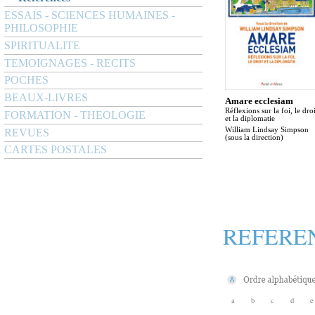
ESSAIS - SCIENCES HUMAINES -
PHILOSOPHIE
SPIRITUALITE
TEMOIGNAGES - RECITS
POCHES
BEAUX-LIVRES
Amare ecclesiam
Réflexions sur la foi, le droi
FORMATION - THEOLOGIE
et la diplomatie
William Lindsay Simpson
REVUES
(sous la direction)
CARTES POSTALES
REFERE
a
b
c
d
e