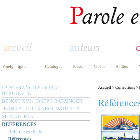
Foreign rights
Catalogue
Presse
Vidéos
Audios
PAPE FRANCOIS / JORGE
Accueil
>
Collections
>
BERGOGLIO
Référence
BENOIT XVI / JOSEPH RATZINGER
JEAN-PAUL II - KAROL WOJTYLA
SIGNATURES
REFERENCES
Références Poche
Références