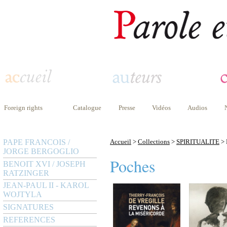
Foreign rights
Catalogue
Presse
Vidéos
Audios
PAPE FRANCOIS /
Accueil
>
Collections
>
SPIRITUALITE
> 
JORGE BERGOGLIO
Poches
BENOIT XVI / JOSEPH
RATZINGER
JEAN-PAUL II - KAROL
WOJTYLA
SIGNATURES
REFERENCES