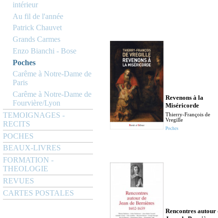
intérieur
Au fil de l'année
Patrick Chauvet
Grands Carmes
Enzo Bianchi - Bose
Poches
Carême à Notre-Dame de
Paris
Carême à Notre-Dame de
Revenons à la
Fourvière/Lyon
Miséricorde
TEMOIGNAGES -
Thierry-François de
Vregille
RECITS
Poches
POCHES
BEAUX-LIVRES
FORMATION -
THEOLOGIE
REVUES
CARTES POSTALES
Rencontres autour 