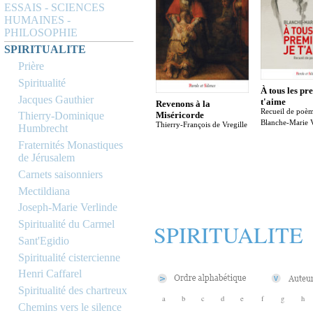
ESSAIS - SCIENCES
HUMAINES -
PHILOSOPHIE
SPIRITUALITE
Prière
Spiritualité
À tous les pr
Jacques Gauthier
t'aime
Revenons à la
Recueil de poè
Miséricorde
Thierry-Dominique
Blanche-Marie 
Thierry-François de Vregille
Humbrecht
Fraternités Monastiques
de Jérusalem
Carnets saisonniers
Mectildiana
Joseph-Marie Verlinde
Spiritualité du Carmel
SPIRITUALITE
Sant'Egidio
Spiritualité cistercienne
Henri Caffarel
Spiritualité des chartreux
a
b
c
d
e
f
g
h
Chemins vers le silence