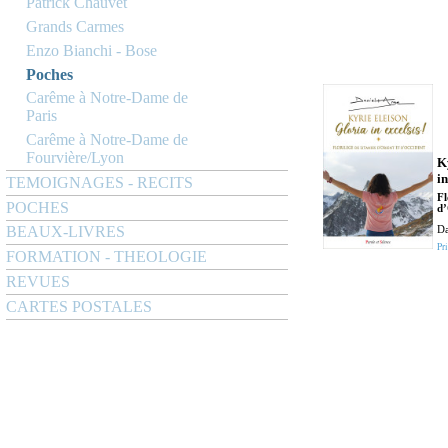
Patrick Chauvet
Grands Carmes
Enzo Bianchi - Bose
Poches
Carême à Notre-Dame de
Paris
Carême à Notre-Dame de
Fourvière/Lyon
K
in
TEMOIGNAGES - RECITS
Fl
POCHES
d’
BEAUX-LIVRES
Da
Pri
FORMATION - THEOLOGIE
REVUES
CARTES POSTALES