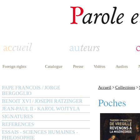
Foreign rights
Catalogue
Presse
Vidéos
Audios
PAPE FRANCOIS / JORGE
Accueil
>
Collections
>
BERGOGLIO
Poches
BENOIT XVI / JOSEPH RATZINGER
JEAN-PAUL II - KAROL WOJTYLA
SIGNATURES
REFERENCES
ESSAIS - SCIENCES HUMAINES -
PHILOSOPHIE