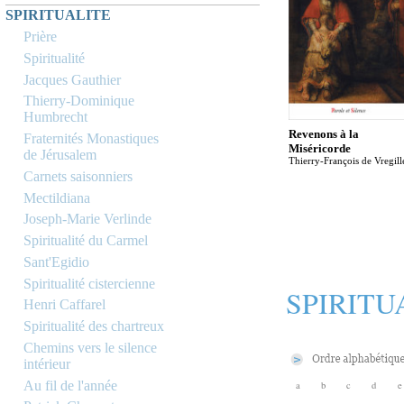
SPIRITUALITE
Prière
Spiritualité
Jacques Gauthier
Thierry-Dominique
Humbrecht
Revenons à la
Fraternités Monastiques
Miséricorde
de Jérusalem
Thierry-François de Vregill
Carnets saisonniers
Mectildiana
Joseph-Marie Verlinde
Spiritualité du Carmel
Sant'Egidio
Spiritualité cistercienne
SPIRITU
Henri Caffarel
Spiritualité des chartreux
Chemins vers le silence
intérieur
Au fil de l'année
a
b
c
d
e