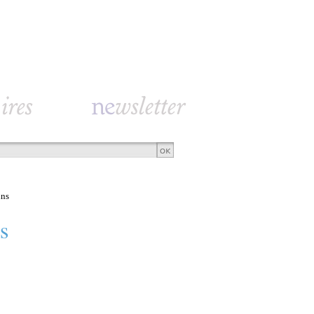
ins
s