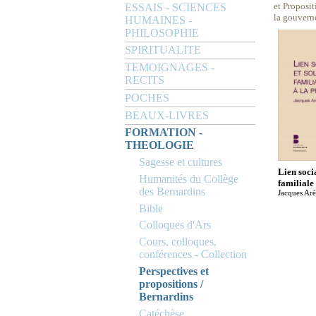
et Proposit
ESSAIS - SCIENCES
la gouverne
HUMAINES -
PHILOSOPHIE
SPIRITUALITE
TEMOIGNAGES -
RECITS
POCHES
BEAUX-LIVRES
FORMATION -
THEOLOGIE
Sagesse et cultures
Lien socia
Humanités du Collège
familiale
des Bernardins
Jacques Ar
Bible
Colloques d'Ars
Cours, colloques,
conférences - Collection
Perspectives et
propositions /
Bernardins
Catéchèse