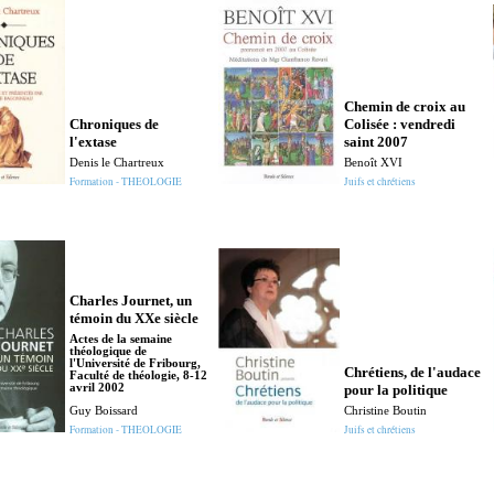
Chemin de croix au
Chroniques de
Colisée : vendredi
l'extase
saint 2007
Denis le Chartreux
Benoît XVI
Formation - THEOLOGIE
Juifs et chrétiens
Charles Journet, un
témoin du XXe siècle
Actes de la semaine
théologique de
l'Université de Fribourg,
Chrétiens, de l'audace
Faculté de théologie, 8-12
avril 2002
pour la politique
Guy Boissard
Christine Boutin
Formation - THEOLOGIE
Juifs et chrétiens