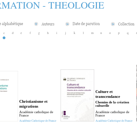
MATION - THEOLOGIE
c
d
e
f
g
h
i
j
k
l
m
n
o
p
q
Culture et
transcendance
Christianisme et
Chemins de la création
migrations
culturelle
Académie catholique de
Académie catholique de
France
France
Académie Catholique de France
Académie Catholique de France