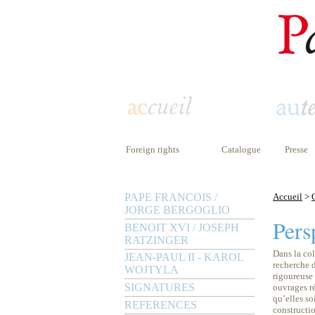
Foreign rights
Catalogue
Presse
PAPE FRANCOIS /
Accueil
>
JORGE BERGOGLIO
Pers
BENOIT XVI / JOSEPH
RATZINGER
Dans la col
JEAN-PAUL II - KAROL
recherche 
WOJTYLA
rigoureuse 
SIGNATURES
ouvrages r
qu’elles so
REFERENCES
constructi