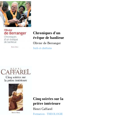
Chroniques d'un
Césaire d'
évêque de banlieue
Marie Chaieb
Olivier de Berranger
Universitaire
Juifs et chrétiens
Consacrés dan
vérité
Méditations sur
Cinq soirées sur la
l'Evangile de sai
prière intérieure
Cardinal Georges 
Henri Caffarel
Universitaire
Formation - THEOLOGIE