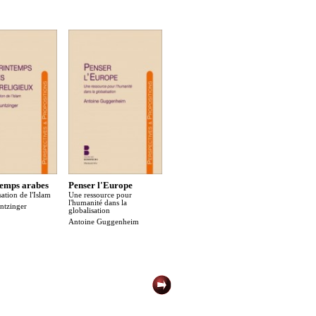
Vers des
temps arabes
Penser l'Europe
Fin de vie : penser les
personna
sation de l'Islam
Une ressource pour
enjeux, soigner les
l'humanité dans la
ntzinger
personnes
globalisation
Antoine Guggenheim