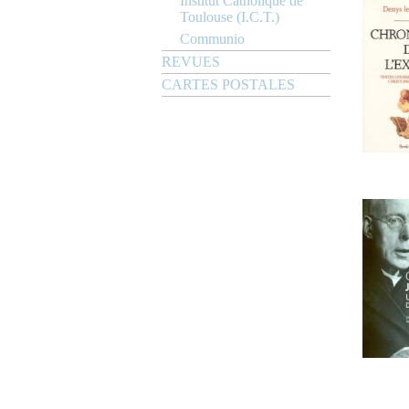
Institut Catholique de
Toulouse (I.C.T.)
Communio
REVUES
CARTES POSTALES