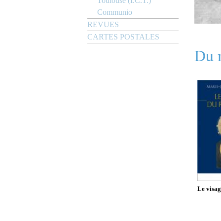
Toulouse (I.C.T.)
Communio
REVUES
CARTES POSTALES
Du 
Le visag