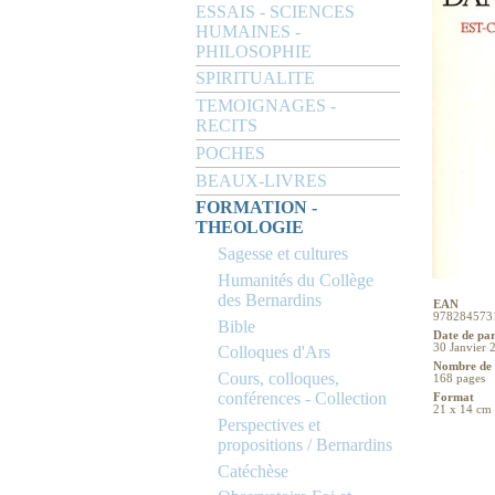
ESSAIS - SCIENCES
HUMAINES -
PHILOSOPHIE
SPIRITUALITE
TEMOIGNAGES -
RECITS
POCHES
BEAUX-LIVRES
FORMATION -
THEOLOGIE
Sagesse et cultures
Humanités du Collège
des Bernardins
EAN
978284573
Bible
Date de pa
30 Janvier 
Colloques d'Ars
Nombre de 
Cours, colloques,
168 pages
conférences - Collection
Format
21 x 14 cm
Perspectives et
propositions / Bernardins
Catéchèse