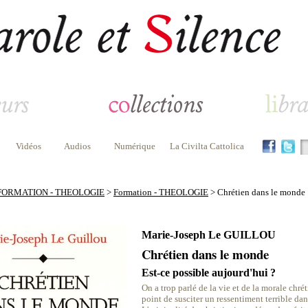
Vidéos
Audios
Numérique
La Civilta Cattolica
FORMATION - THEOLOGIE
>
Formation - THEOLOGIE
> Chrétien dans le monde
Marie-Joseph Le GUILLOU
Chrétien dans le monde
Est-ce possible aujourd'hui ?
On a trop parlé de la vie et de la morale chrét
point de susciter un ressentiment terrible da