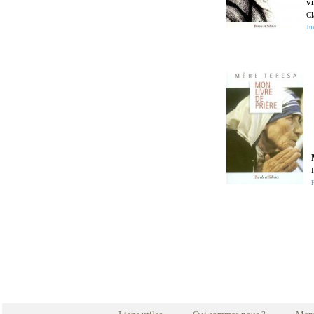
v
Cl
Jui