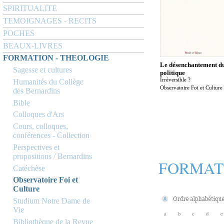
SPIRITUALITE
TEMOIGNAGES - RECITS
POCHES
BEAUX-LIVRES
FORMATION - THEOLOGIE
Le désenchantement d
Sagesse et cultures
politique
Irréversible ?
Humanités du Collège
Observatoire Foi et Culture
des Bernardins
Bible
Colloques d'Ars
Cours, colloques,
conférences - Collection
Perspectives et
propositions / Bernardins
FORMAT
Catéchèse
Observatoire Foi et
Culture
Studium Notre Dame de
Vie
a
b
c
d
e
Bibliothèque de la Revue