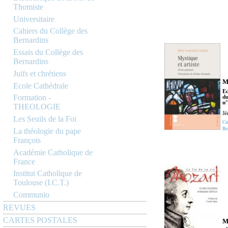
Thomiste
Universitaire
Cahiers du Collège des
Bernardins
Essais du Collège des
Bernardins
Juifs et chrétiens
My
Ecole Cathédrale
Ec
Formation -
du
n°
THEOLOGIE
Jé
Les Seuils de la Foi
Ca
Be
La théologie du pape
François
Académie Catholique de
France
Institut Catholique de
Toulouse (I.C.T.)
Communio
REVUES
CARTES POSTALES
Mo