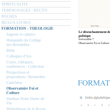
SPIRITUALITE
TEMOIGNAGES - RECITS
POCHES
BEAUX-LIVRES
FORMATION - THEOLOGIE
Le désenchantement d
Sagesse et cultures
politique
Irréversible ?
Humanités du Collège
Observatoire Foi et Culture
des Bernardins
Bible
Colloques d'Ars
Cours, colloques,
conférences - Collection
Perspectives et
propositions / Bernardins
FORMAT
Catéchèse
Observatoire Foi et
Culture
Studium Notre Dame de
Vie
a
b
c
d
e
Bibliothèque de la Revue