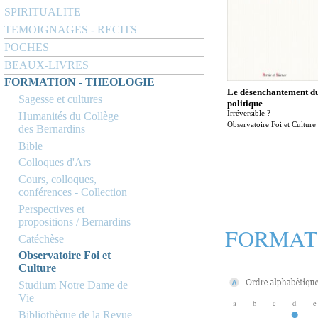
SPIRITUALITE
TEMOIGNAGES - RECITS
POCHES
BEAUX-LIVRES
FORMATION - THEOLOGIE
Le désenchantement d
Sagesse et cultures
politique
Irréversible ?
Humanités du Collège
Observatoire Foi et Culture
des Bernardins
Bible
Colloques d'Ars
Cours, colloques,
conférences - Collection
Perspectives et
propositions / Bernardins
FORMAT
Catéchèse
Observatoire Foi et
Culture
Studium Notre Dame de
Vie
a
b
c
d
e
Bibliothèque de la Revue