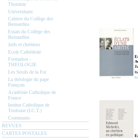
Thomiste
Universitaire
Cahiers du Collège des
Bernardins
Essais du Collège des
Bernardins
Juifs et chrétiens
Ecole Cathédrale
E
Formation -
A
THEOLOGIE
J
Les Seuils de la Foi
Re
Fo
La théologie du pape
François
Académie Catholique de
France
Institut Catholique de
Toulouse (I.C.T.)
Communio
REVUES
CARTES POSTALES
E