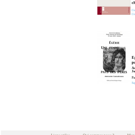
ch
Co
Co
E
p
Ac
Jo
Pa
Sa