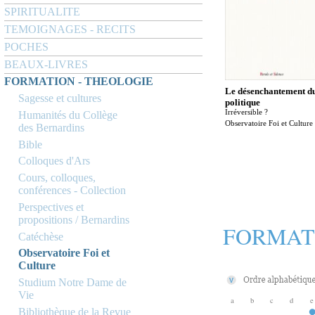
SPIRITUALITE
TEMOIGNAGES - RECITS
POCHES
BEAUX-LIVRES
FORMATION - THEOLOGIE
Le désenchantement d
Sagesse et cultures
politique
Irréversible ?
Humanités du Collège
Observatoire Foi et Culture
des Bernardins
Bible
Colloques d'Ars
Cours, colloques,
conférences - Collection
Perspectives et
propositions / Bernardins
FORMAT
Catéchèse
Observatoire Foi et
Culture
Studium Notre Dame de
Vie
a
b
c
d
e
Bibliothèque de la Revue