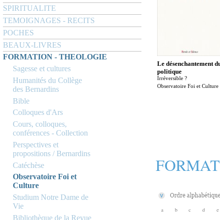
SPIRITUALITE
TEMOIGNAGES - RECITS
POCHES
BEAUX-LIVRES
FORMATION - THEOLOGIE
Le désenchantement d
Sagesse et cultures
politique
Irréversible ?
Humanités du Collège
Observatoire Foi et Culture
des Bernardins
Bible
Colloques d'Ars
Cours, colloques,
conférences - Collection
Perspectives et
propositions / Bernardins
FORMAT
Catéchèse
Observatoire Foi et
Culture
Studium Notre Dame de
Vie
a
b
c
d
e
Bibliothèque de la Revue