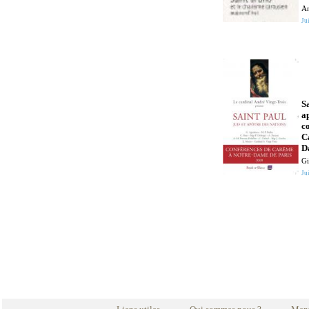
An
Jui
Sa
ap
c
C
D
G
Jui