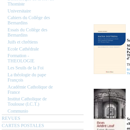
Thomiste
Universitaire
Cahiers du Collège des
Bernardins
Essais du Collège des
Bernardins
S
Juifs et chrétiens
My
Ecole Cathédrale
Sa
Pa
Formation -
Th
d
THEOLOGIE
Th
Les Seuils de la Foi
Bi
Th
La théologie du pape
François
Académie Catholique de
France
Institut Catholique de
Toulouse (I.C.T.)
Communio
REVUES
S
c
CARTES POSTALES
a