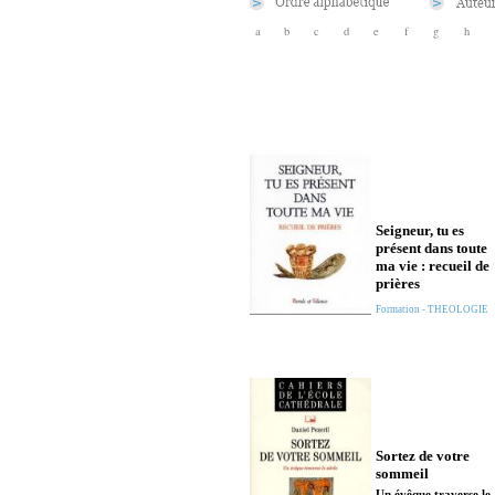
a
b
c
d
e
f
g
h
Seigneur, tu es
présent dans toute
ma vie : recueil de
prières
Formation - THEOLOGIE
Sortez de votre
sommeil
Un évêque traverse le