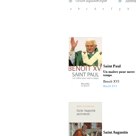
a
b
c
d
e
f
g
h
Saint Paul
Un maître pour notre
temps
Benoît XVI
Benoît XVI
Saint Augustin