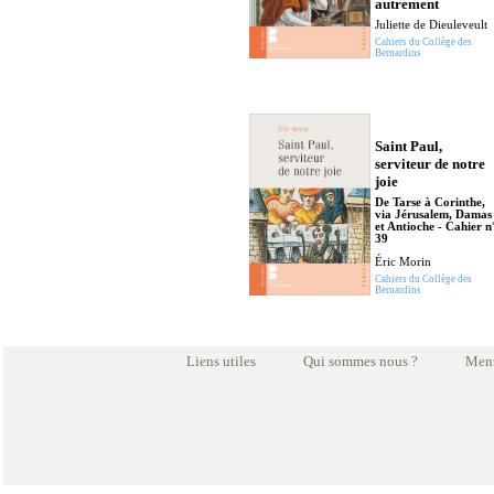
autrement
Juliette de Dieuleveult
Cahiers du Collège des
Bernardins
Saint Paul,
serviteur de notre
joie
De Tarse à Corinthe,
via Jérusalem, Damas
et Antioche - Cahier n
39
Éric Morin
Cahiers du Collège des
Bernardins
Liens utiles
Qui sommes nous ?
Ment