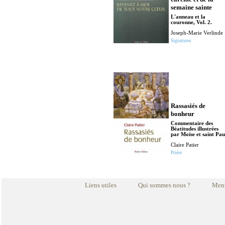
semaine sainte
L'anneau et la
couronne, Vol. 2.
Joseph-Marie Verlinde
Signatures
Rassasiés de
bonheur
Commentaire des
Béatitudes illustrées
par Moïse et saint Pau
Claire Patier
Prière
Liens utiles
Qui sommes nous ?
Ment