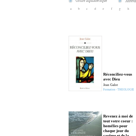
a
b
c
d
e
f
g
h
Réconciliez-vous
avec Dieu
Jean Galot
Formation - THEOLOGIE
Revenez à moi de
tout votre coeur :
homélies pour
chaque jour du
carême et de la