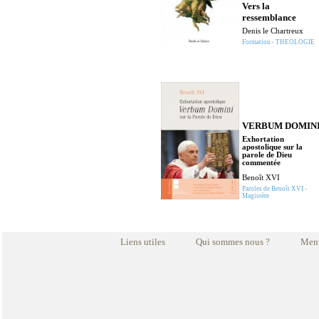
Vers la
ressemblance
Denis le Chartreux
Formation - THEOLOGIE
VERBUM DOMIN
Exhortation
apostolique sur la
parole de Dieu
commentée
Benoît XVI
Paroles de Benoît XVI -
Magistère
Liens utiles
Qui sommes nous ?
Ment