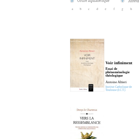
a
b
c
d
e
f
g
h
Voir infiniment
Essai de
phénoménologie
théologique
Antoine Altieri
Institut Catholique de
Toulouse (I.C.T.)