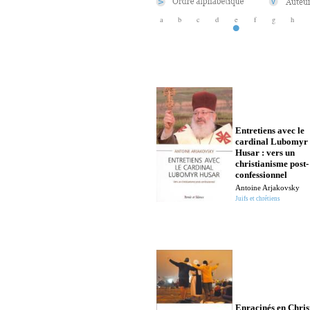
a
b
c
d
e
f
g
h
Entretiens avec le
cardinal Lubomyr
Husar : vers un
christianisme post-
confessionnel
Antoine Arjakovsky
Juifs et chrétiens
Enracinés en Chris