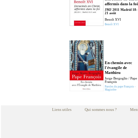
affermis dans la foi
JMJ 2011 Madrid 18-
21 août
Benoît XVI
Benoît XVI
En chemin avec
l'évangile de
Matthieu
Jorge Bergoglio / Pape
François
Paroles du pape François -
Magistère
Liens utiles
Qui sommes nous ?
Ment