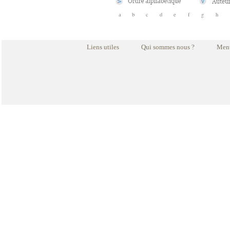
a
b
c
d
e
f
g
h
Liens utiles
Qui sommes nous ?
Ment