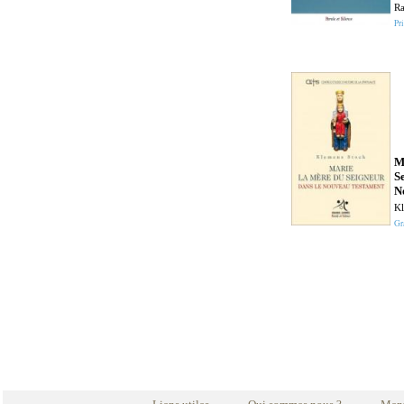
R
Pri
M
S
N
Kl
Gr