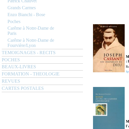
Patrick Chauvet
Grands Carmes
Enzo Bianchi - Bose
Poches
Carême à Notre-Dame de
Paris
Carême à Notre-Dame de
Fourvière/Lyon
TEMOIGNAGES - RECITS
M
POCHES
: 
BEAUX-LIVRES
Ro
Sp
FORMATION - THEOLOGIE
REVUES
CARTES POSTALES
M
l