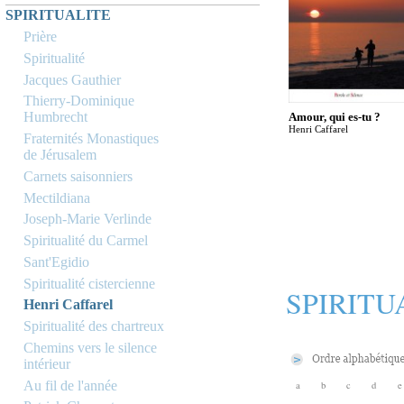
SPIRITUALITE
Prière
Spiritualité
Jacques Gauthier
Thierry-Dominique
Humbrecht
Amour, qui es-tu ?
Henri Caffarel
Fraternités Monastiques
de Jérusalem
Carnets saisonniers
Mectildiana
Joseph-Marie Verlinde
Spiritualité du Carmel
Sant'Egidio
Spiritualité cistercienne
SPIRITU
Henri Caffarel
Spiritualité des chartreux
Chemins vers le silence
intérieur
Au fil de l'année
a
b
c
d
e