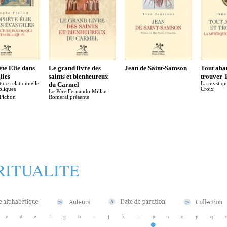
te Elie dans
Le grand livre des
Jean de Saint-Samson
Tout aba
iles
saints et bienheureux
trouver 
ture relationnelle
du Carmel
La mystiqu
bliques
Croix
Le Père Fernando Millan
 Pichon
Romeral présente
RITUALITE
c
d
e
f
g
h
i
j
k
l
m
n
o
p
q