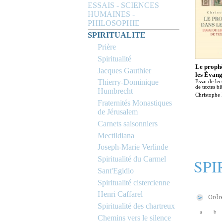
ESSAIS - SCIENCES
HUMAINES -
PHILOSOPHIE
SPIRITUALITE
Prière
Spiritualité
Le prophè
Jacques Gauthier
les Évang
Thierry-Dominique
Essai de lec
de textes bi
Humbrecht
Christophe
Fraternités Monastiques
de Jérusalem
Carnets saisonniers
Mectildiana
Joseph-Marie Verlinde
Spiritualité du Carmel
SPI
Sant'Egidio
Spiritualité cistercienne
Henri Caffarel
Spiritualité des chartreux
a
b
Chemins vers le silence