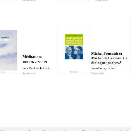
Michel Foucault et
Méditations
Michel de Certeau. Le
10/1976 – 2/1979
dialogue inachevé
Père Paul de la Croix
Jean-François Petit
Spiritualité
Spiritualité