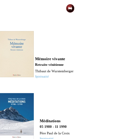
Mémoire vivante
Maurice Zunde
Retraite vénitienne
Nicolas Berdi
Thibaut de Wurstemberger
et les trois fils d'
Spiritualité
Michel Fromaget
Spiritualité
Méditations
05 1980 - 11 1990
Père Paul de la Croix
Mémoires d'un
Spiritualité
prêtre - POC