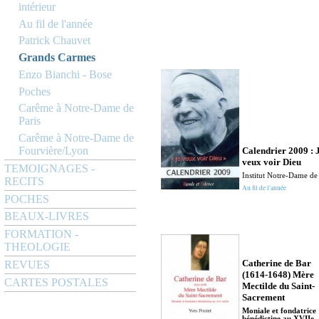
intérieur
Au fil de l'année
Patrick Chauvet
Grands Carmes
Enzo Bianchi - Bose
Poches
Carême à Notre-Dame de
Paris
Carême à Notre-Dame de
Fourvière/Lyon
Calendrier 2009 : 
veux voir Dieu
TEMOIGNAGES -
Institut Notre-Dame de
RECITS
Au fil de l'année
POCHES
BEAUX-LIVRES
FORMATION -
THEOLOGIE
Catherine de Bar
REVUES
(1614-1648) Mère
CARTES POSTALES
Mectilde du Saint-
Sacrement
Moniale et fondatrice
bénédictine au XVIIe