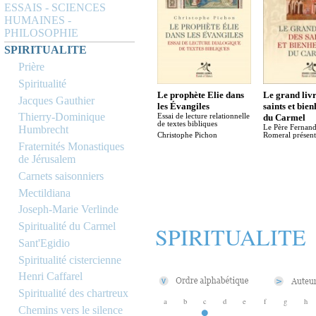
ESSAIS - SCIENCES
HUMAINES -
PHILOSOPHIE
SPIRITUALITE
Prière
Spiritualité
Le prophète Elie dans
Le grand livr
Jacques Gauthier
les Évangiles
saints et bie
Thierry-Dominique
Essai de lecture relationnelle
du Carmel
de textes bibliques
Le Père Fernand
Humbrecht
Christophe Pichon
Romeral présent
Fraternités Monastiques
de Jérusalem
Carnets saisonniers
Mectildiana
Joseph-Marie Verlinde
Spiritualité du Carmel
SPIRITUALITE
Sant'Egidio
Spiritualité cistercienne
Henri Caffarel
Spiritualité des chartreux
a
b
c
d
e
f
g
h
Chemins vers le silence