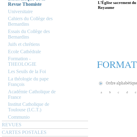
L’Église sacrement du
Revue Thomiste
Royaume
Universitaire
Cahiers du Collège des
Bernardins
Essais du Collège des
Bernardins
Juifs et chrétiens
Ecole Cathédrale
Formation -
FORMAT
THEOLOGIE
Les Seuils de la Foi
La théologie du pape
François
Académie Catholique de
a
b
c
d
e
France
Institut Catholique de
Toulouse (I.C.T.)
Communio
REVUES
CARTES POSTALES