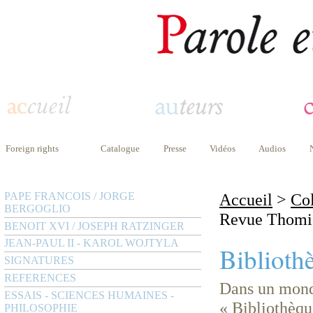
Foreign rights
Catalogue
Presse
Vidéos
Audios
PAPE FRANCOIS / JORGE
Accueil
>
Col
BERGOGLIO
Revue Thomi
BENOIT XVI / JOSEPH RATZINGER
JEAN-PAUL II - KAROL WOJTYLA
Biblioth
SIGNATURES
REFERENCES
Dans un mond
ESSAIS - SCIENCES HUMAINES -
« Bibliothèqu
PHILOSOPHIE