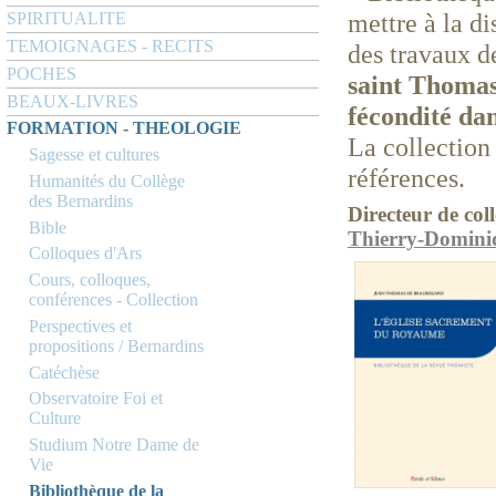
mettre à la di
SPIRITUALITE
TEMOIGNAGES - RECITS
des travaux d
POCHES
saint Thomas
BEAUX-LIVRES
fécondité da
FORMATION - THEOLOGIE
La collectio
Sagesse et cultures
références.
Humanités du Collège
des Bernardins
Directeur de coll
Bible
Thierry-Domini
Colloques d'Ars
Cours, colloques,
conférences - Collection
Perspectives et
propositions / Bernardins
Catéchèse
Observatoire Foi et
Culture
Studium Notre Dame de
Vie
Bibliothèque de la