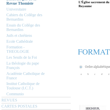
L’Église sacrement du
Revue Thomiste
Royaume
Universitaire
Cahiers du Collège des
Bernardins
Essais du Collège des
Bernardins
Juifs et chrétiens
Ecole Cathédrale
Formation -
FORMAT
THEOLOGIE
Les Seuils de la Foi
La théologie du pape
François
Académie Catholique de
a
b
c
d
e
France
Institut Catholique de
Toulouse (I.C.T.)
Communio
REVUES
CARTES POSTALES