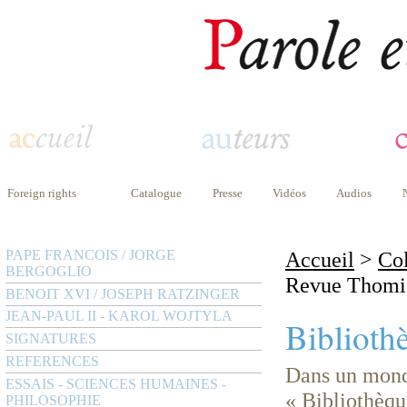
Foreign rights
Catalogue
Presse
Vidéos
Audios
PAPE FRANCOIS / JORGE
Accueil
>
Col
BERGOGLIO
Revue Thomi
BENOIT XVI / JOSEPH RATZINGER
JEAN-PAUL II - KAROL WOJTYLA
Biblioth
SIGNATURES
REFERENCES
Dans un mond
ESSAIS - SCIENCES HUMAINES -
« Bibliothèqu
PHILOSOPHIE