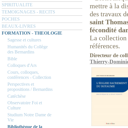
mettre à la di
SPIRITUALITE
TEMOIGNAGES - RECITS
des travaux d
POCHES
saint Thomas
BEAUX-LIVRES
fécondité da
FORMATION - THEOLOGIE
La collectio
Sagesse et cultures
références.
Humanités du Collège
des Bernardins
Directeur de coll
Bible
Thierry-Domini
Colloques d'Ars
Cours, colloques,
conférences - Collection
Perspectives et
propositions / Bernardins
Catéchèse
Observatoire Foi et
Culture
Studium Notre Dame de
Vie
Bibliothèque de la