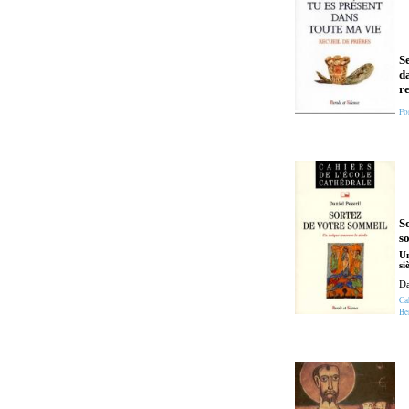
Se
d
re
Fo
S
s
Un
si
Da
Ca
Be