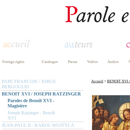
Foreign rights
Catalogue
Presse
Vidéos
Audios
PAPE FRANCOIS / JORGE
Accueil
>
BENOIT XVI 
BERGOGLIO
BENOIT XVI / JOSEPH RATZINGER
Paroles de Benoît XVI -
Magistère
Joseph Ratzinger - Benoît
XVI
JEAN-PAUL II - KAROL WOJTYLA